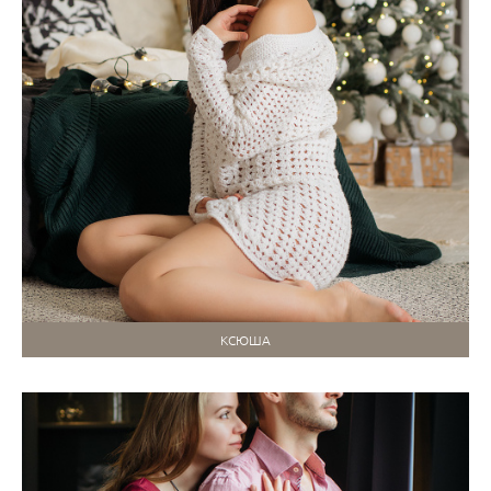
КСЮША