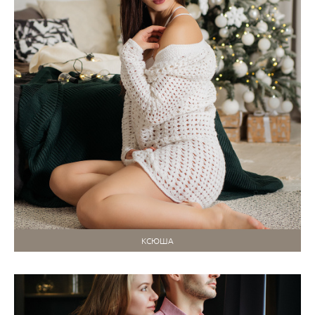
КСЮША