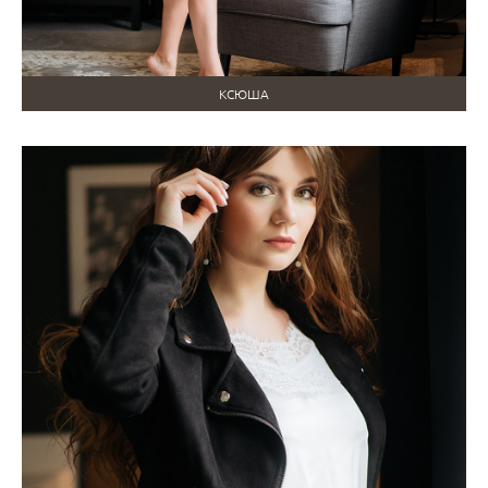
КСЮША